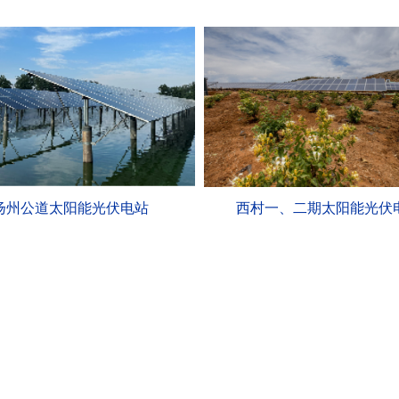
扬州公道太阳能光伏电站
西村一、二期太阳能光伏