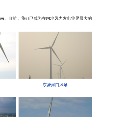
云南。目前，我们已成为在内地风力发电业界最大的
东营河口风场