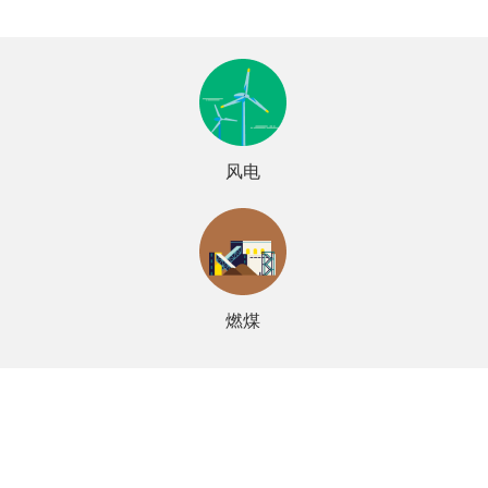
风电
燃煤