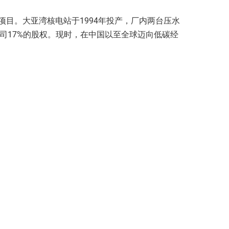
目。大亚湾核电站于1994年投产，厂内两台压水
公司17%的股权。现时，在中国以至全球迈向低碳经