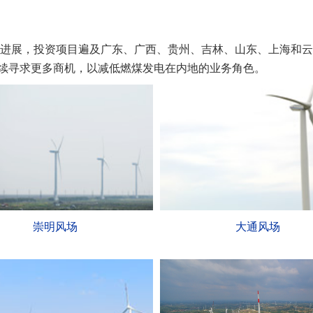
重大进展，投资项目遍及广东、广西、贵州、吉林、山东、上海和
续寻求更多商机，以减低燃煤发电在内地的业务角色。
崇明风场
大通风场