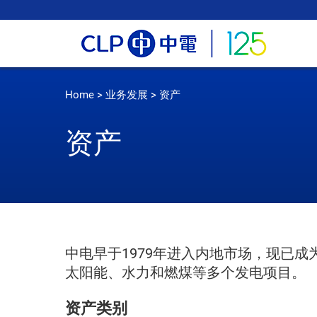
Home
>
业务发展
>
资产
资产
中电早于1979年进入内地市场，现已
太阳能、水力和燃煤等多个发电项目。
资产类别