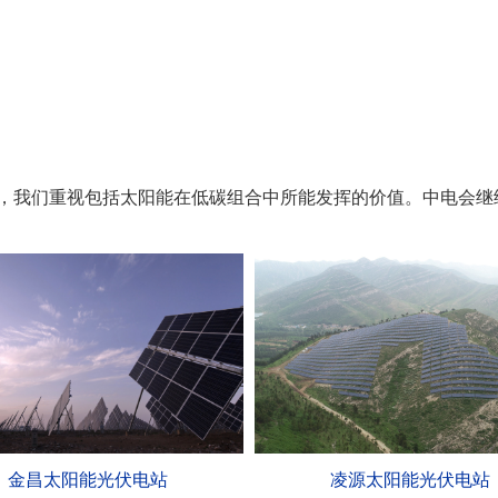
，我们重视包括太阳能在低碳组合中所能发挥的价值。中电会继
金昌太阳能光伏电站
凌源太阳能光伏电站