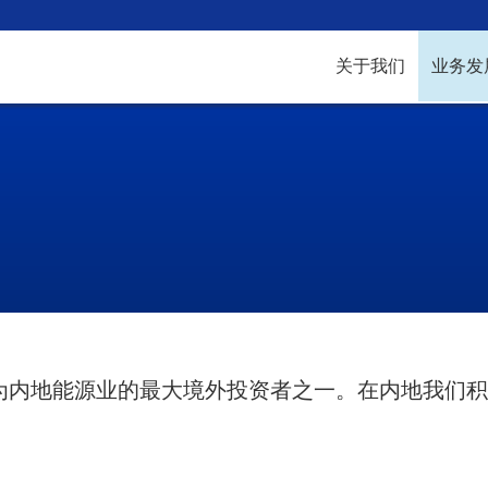
关于我们
业务发
成为内地能源业的最大境外投资者之一。在内地我们