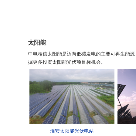
太阳能
中电相信太阳能是迈向低碳发电的主要可再生能源
掘更多投资太阳能光伏项目标机会。
淮安太阳能光伏电站