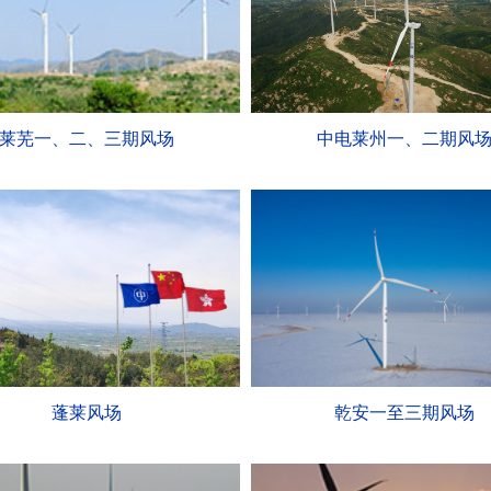
莱芜一、二、三期风场
中电莱州一、二期风
蓬莱风场
乾安一至三期风场