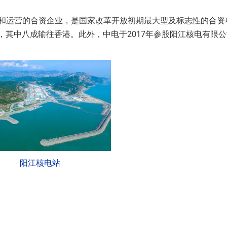
和运营的合资企业，是国家改革开放初期最大型及标志性的合资项
力，其中八成输往香港。此外，中电于2017年参股阳江核电有限
阳江核电站