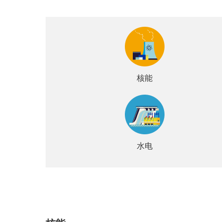
核能
水电