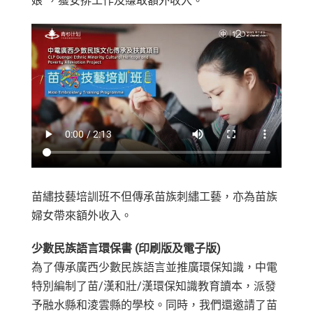
娘”，獲安排工作及賺取額外收入。
苗繡技藝培訓班不但傳承苗族刺繡工藝，亦為苗族
婦女帶來額外收入。
少數民族語言環保書 (印刷版及電子版)
為了傳承廣西少數民族語言並推廣環保知識，中電
特別編制了苗/漢和壯/漢環保知識教育讀本，派發
予融水縣和淩雲縣的學校。同時，我們還邀請了苗